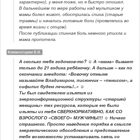
характерно), у меня тоже, но я быстро отошел. 

В дальнейшем по мере работы над мультиком у 
мамы болел живот, обострилась спина (старые 
травмы) и начались головные боли (проявлялись во 
время жизни с отцом). 

После публикации спинная боль немного утихла и 
мама пропотела.
Комментарии В.В.
А сколько тебе годочков-то? ☺ А «мама» бывает 
только до 21 годика ребёночку. А дальше – как по 
окончании анекдота: «Вовочку отныне 
называйте Владимиром, писюнчик – «пенисом», а 
сифилис будем лечить!..» ☺

Ты был свидетелем изъятия из 
энергоинформационной структуры «старшей 
женщины» тех ресурсов, которые ею были 
изъяты из тебя СВЕРХНОРМАТИВНО, КАК СО 
ВЗРОСЛОГО «СВОЕГО» МУЖЧИНЫ!!! ☺ Ничего 
страшного. Просто наведение порядка в смысле 
энергетического обособления и представление 
тебе возможности устанавливать связь со 