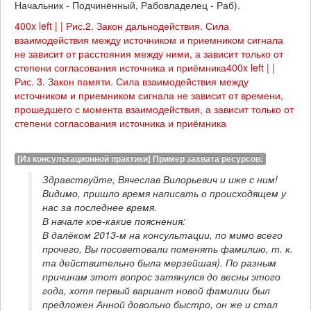
Начальник - Подчинённый, Рабовладелец - Раб).
400x left | | Рис.2. Закон дальнодействия. Сила
взаимодействия между источником и приемником сигнала
не зависит от расстояния между ними, а зависит только от
степени согласования источника и приёмника
400x left | |
Рис. 3. Закон памяти. Сила взаимодействия между
источником и приемником сигнала не зависит от времени,
прошедшего с момента взаимодействия, а зависит только от
степени согласования источника и приёмника
[Из консультационной практики] Пример захвата ресурсов:
Здравствуйте, Вячеслав Вилорьевич и иже с ним!

Видимо, пришло время написать о происходящем у 
нас за последнее время.

В начале кое-какие пояснения:

В далёком 2013-м на консультации, по мимо всего 
прочего, Вы посоветовали поменять фамилию, т. к. 
та действительно была мерзейшая). По разным 
причинам этот вопрос затянулся до весны этого 
года, хотя первый вариант новой фамилии был 
предложен Анной довольно быстро, он же и стал 