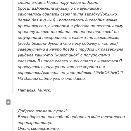
стала вязать.Через пару часов надоело- 
бросила.Включила музыку и с наушниками 
захотелось сделать свою" типа зарядку"(обычно 
делаю без музыки) - поплакалось.А сегодня ночью 
приснился сон, в котором я убегала по лестничному 
пролету какого-то здания от непонятно кого( по 
ощущениям нехорошего) с какими-то зверюшками 
(когда бежала-думала что несу собачку и котика) 
завёрнутыми в нечто.Когда с трудом их развернула 
увидела каких-то "животинок" с полудохлыми 
глазками.В итоге глазки у них стали оживляться.Я 
проснулась в ощущении что все хорошо и я 
справилась.Алкоголь не употребляю..ПРИКОЛЬНО!!! 
На Вашем сайте уже очень давно.
Наталья. Минск.
4
Доброго времени суток!

Благодарю за новогодний подарок в виде технологии 
зернохранилища. 

Очень своевременно.
