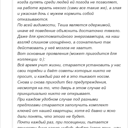
когда гулять среди людей ей погода не позволяет, 
на работе жрать некого (сами все такие же), а злая 
и ужасная дочь с мужем кормить собой 
отказываются.

По всей видимости, Теша является одержимой, 
иначе её поведение объяснить достаточно тяжело. 
Даже для хрестоматийного энерговампира, на наш 
взгляд слишком изощрённо, а сознательно так 
действовать у неё мозгов не хватит. 

Вот основные проявления (может пригодится для 
коллекции ☺):

Всё время учит жизни, старается установить у нас 
свои порядки и даёт советы которых никто не 
просит, и каждый раз её в это тыкают носом.

Снова и снова приходит без предупреждения, 
несмотря на то, что дверь в этом случае ей 
принципиально никто не открывает.

При каждом удобном случае под разными 
предлогами старается заполучить комплект 
ключей от нашей квартиры, хотя ей давно и ясно 
дали понять, что этого не будет.

Почти каждый раз, при посещении, пытается 
принести Анне какую-нибудь фублю (свою вещь, или 