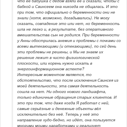
что её бабушка с дедом взяли её и сказали, чтобы с 
бабкой и Свинсеем она никогда не общалась. И это 
при том, что официально о беременности они не 
знали (хотя, возможно, догадывались). Не могу 
сказать, совпадение это или нет, но беременность 
шла не легко и, в результате, без оперативного 
вмешательства сын не родился. При беременности 
у Анны обострилась анемия и проблемы с почками со 
всеми вытекающими (и отекающими), по сей день 
эти проблемы не решены, и Мы не знаем их 
решение лежит в чисто физиологической 
плоскости, или корень нужно искать в 
энергоинформационном аспекте?

Интересным моментом является, то 
обстоятельство, что после исключения Свинсея из 
моей деятельности, эта самая деятельность 
сошла на нет. Ни одного нового ландшафта, 
только единичные обращения старых клиентов. И 
это при том, что даже когда Я работал с ней, 
самые серьёзные и денежные объекты вёл 
исключительно без неё. Теперь у неё это 
направление худо-бедно, но идёт, она пользуется 
многими моими наработками и реализует 