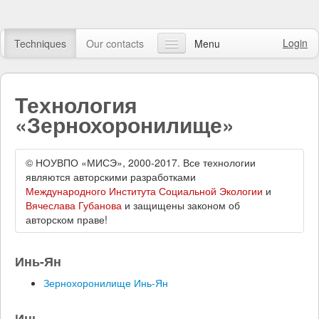
Login
Techniques
Our contacts
Menu
Our articles
Технология
FAQ
«Зернохоронилище»
Online course
Watch video
© НОУВПО «МИСЭ», 2000-2017. Все технологии
являются авторскими разработками
Международного Института Социальной Экологии
и
Online shop
Вячеслава Губанова
и защищены законом об
авторском праве!
Search
Инь-Ян
Зернохоронилище Инь-Ян
Инь