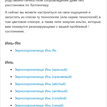
родственно-личностном сопровождении даже без
расстановок по Хеллингеру.
А сейчас вы можете настроиться на свои ощущения и
запустить из списка ту технологию (или серию технологий) в
том цветовом спектре, а также типе энергии инь/ян, которые
вам покажутся резонирующими с вашей проблемой /
состоянием.
Инь-Ян
Зернохоронилище Инь-Ян
Инь
Зернохоронилище Инь (красный)
Зернохоронилище Инь (оранжевый)
Зернохоронилище Инь (жёлтый)
Зернохоронилище Инь (зелёный)
Зернохоронилище Инь (голубой)
Зернохоронилище Инь (синий)