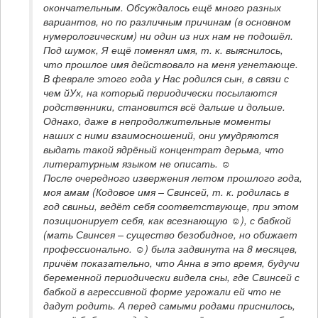
окончательным. Обсуждалось ещё много разных 
вариантов, но по различным причинам (в основном 
нумерологическим) ни один из них нам не подошёл. 
Под шумок, Я ещё поменял имя, т. к. выяснилось, 
что прошлое имя действовало на меня угнетающе.

В феврале этого года у Нас родился сын, в связи с 
чем йУх, на который периодически посылаются 
родственники, становится всё дальше и дольше. 
Однако, даже в непродолжительные моменты 
наших с ними взаимосношений, они умудряются 
выдать такой ядрёный концентрат дерьма, что 
литературным языком не описать. ☺

После очередного извержения летом прошлого года, 
моя амам (Кодовое имя – Свинсей, т. к. родилась в 
год свиньи, ведёт себя соответствующе, при этом 
позиционирует себя, как всезнающую ☺), с бабкой 
(мать Свинсея – существо безобидное, но обижает 
профессионально. ☺) была задвинута на 8 месяцев, 
причём показательно, что Анна в это время, будучи 
беременной периодически видела сны, где Свинсей с 
бабкой в агрессивной форме угрожали ей что не 
дадут родить. А перед самыми родами приснилось, 