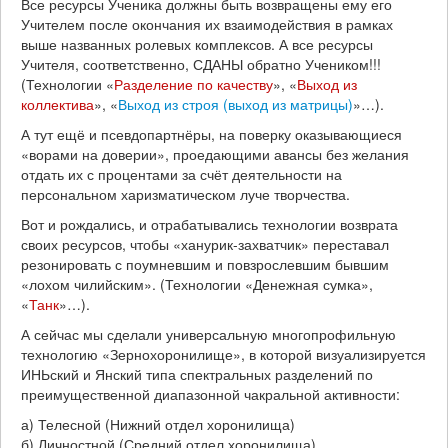
Все ресурсы Ученика должны быть возвращены ему его
Учителем после окончания их взаимодействия в рамках
выше названных ролевых комплексов. А все ресурсы
Учителя, соответственно, СДАНЫ обратно Учеником!!!
(Технологии «
Разделение по качеству
», «
Выход из
коллектива
», «
Выход из строя (выход из матрицы)
»…).
А тут ещё и псевдопартнёры, на поверку оказывающиеся
«ворами на доверии», проедающими авансы без желания
отдать их с процентами за счёт деятельности на
персональном харизматическом луче творчества.
Вот и рождались, и отрабатывались технологии возврата
своих ресурсов, чтобы «ханурик-захватчик» переставал
резонировать с поумневшим и повзрослевшим бывшим
«лохом чилийским». (Технологии «Денежная сумка»,
«
Танк
»…).
А сейчас мы сделали универсальную многопрофильную
технологию «Зернохоронилище», в которой визуализируется
ИНЬский и Янский типа спектральных разделений по
преимущественной диапазонной чакральной активности:
а) Телесной (Нижний отдел хоронилища)
б) Личностной (Средний отдел хоронилища)