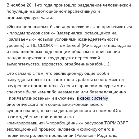
В ноябре 2011-го года произошло разделение человеческой
популяции на эволюционно-перспективную и
агонизирующую части.
«Эволюционщикам» было «предложено» «не привязываться
к плодам трудов своих» (материалке, остающейся на
«заливаемых» новыми условиями жизнедеятельности
уровнях), а НЕ СВОИХ – тем более! (Речь идёт о наследстве
и незащищённых надлежащим образом от присвоения
плодов творческого труда других персонажей:
вымогательство, воровство, ограбление/разбой…).
Это связано с тем, что эволюционирующие особи
вынуждены повышать частотность работы своего мозга и
внутренних органов тела. А если в прошлом ресурсы этих
спектров были кем-либо незаметно или безапелляционно
«приХватизированы» и включены
в свою систему
биологического или социально-экономического
существования, то связи дистанционного и временнОго
взаимодействия оригинала и его
«эмигрировавших»/«порабощённых» ресурсов ТОРМОЗЯТ
эволюционный процесс человека и фиксируют его в
первичном ролевом проявлении (Ребёнок - Родитель,