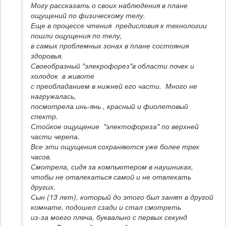
Могу рассказать о своих наблюдения в плане 
ощущений по физическому телу. 

Еще в процессе чтения  предисловия к технологии 
пошли ощущения по телу,

в самых проблемных зонах в плане состояния 
здоровья. 

Своеобразный "элекрофорез"в области почек и 
холодок  в животе 

с преобладанием в нижней его части.  Много не 
нагружалась, 

посмотрела инь-янь , красный и фиолетовый 
спектр. 

Стойкое ощущение  "электофореза" по верхней 
части черепа.

Все эти ощущения сохраняются уже более трех 
часов. 

Смотрела, сидя за компьютером в наушниках, 
чтобы не отвлекаться самой и не отвлекать 
других.

Сын (13 лет), который до этого был занят в другой 
комнате, подошел сзади и стал смотреть

из-за моего плеча, буквально с первых секунд 