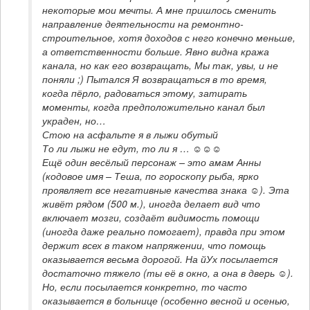
некоторые мои мечты. А мне пришлось сменить 
направление деятельности на ремонтно-
строительное, хотя доходов с него конечно меньше, 
а ответственности больше. Явно видна кража 
канала, но как его возвращать, Мы так, увы, и не 
поняли ;) Пытался Я возвращаться в то время, 
когда пёрло, радоваться этому, затирать 
моменты, когда предположительно канал был 
украден, но… 

Стою на асфальте я в лыжи обутый

То ли лыжи не едут, то ли я … ☺☺☺

Ещё один весёлый персонаж – это амам Анны 
(кодовое имя – Теша, по гороскопу рыба, ярко 
проявляет все негативные качества знака ☺). Эта 
живёт рядом (500 м.), иногда делает вид что 
включает мозги, создаёт видимость помощи 
(иногда даже реально помогает), правда при этом 
держит всех в таком напряжении, что помощь 
оказывается весьма дорогой. На йУх посылается 
достаточно тяжело (ты её в окно, а она в дверь ☺). 
Но, если посылается конкретно, то часто 
оказывается в больнице (особенно весной и осенью, 