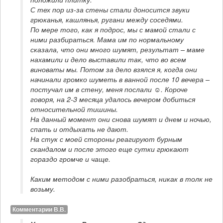
С тех пор из-за стены стали доносится звуки 
грюканья, кашлянья, ругани между соседями. 

По мере того, как я подрос, мы с мамой стали с 
ними разбираться. Мама им по нормальному 
сказала, что они много шумят, результат – маме 
нахамили и дело выставили так, что во всем 
виноваты мы. Потом за дело взялся я, когда они 
начинали громко шуметь в ванной после 10 вечера – 
постучал им в стену, меня послали ☺. Короче 
говоря, на 2-3 месяца удалось вечером добиться 
относительной тишины.

На данный момент они снова шумят и днем и ночью, 
спать и отдыхать не дают.

На стук с моей стороны реагируют бурным 
скандалом и после этого еще сутки грюкают 
Каким методом с ними разобраться, никак в толк не 
возьму.
Комментарии В.В.