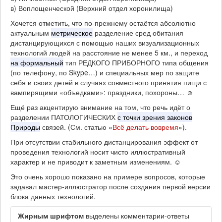
в) Воплощенческой (Верхний отдел хоронилища)
Хочется отметить, что по-прежнему остаётся абсолютно
актуальным
метрическое
разделение сред обитания
дистанцирующихся с помощью наших визуализационных
технологий людей на расстояние не менее 5 км., и переход
на формальный
тип РЕДКОГО ПРИБОРНОГО типа общения
(по телефону, по Skype…) и специальных мер по защите
себя и своих детей в случаях совместного принятия пищи с
вампирящими «объедками»: праздники, похороны… ☺
Ещё раз акцентирую внимание на том, что речь идёт о
разделении ПАТОЛОГИЧЕСКИХ
с точки зрения законов
Природы
связей. (См. статью «
Всё делать вовремя
»).
При отсутствии стабильного дистанцирования эффект от
проведения технологий носит чисто иллюстративный
характер и не приводит к заметным изменениям. ☺
Это очень хорошо показано на примере вопросов, которые
задавал мастер-иллюстратор после создания первой версии
блока данных технологий.
Жирным шрифтом
выделены комментарии-ответы