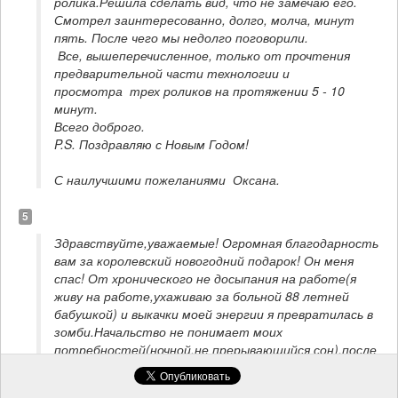
ролика.Решила сделать вид, что не замечаю его. 

Смотрел заинтересованно, долго, молча, минут 
пять. После чего мы недолго поговорили.

 Все, вышеперечисленное, только от прочтения 
предварительной части технологии и 

просмотра  трех роликов на протяжении 5 - 10 
минут. 

Всего доброго.

P.S. Поздравляю с Новым Годом!
С наилучшими пожеланиями  Оксана.
5
Здравствуйте,уважаемые! Огромная благодарность 
вам за королевский новогодний подарок! Он меня 
спас! От хронического не досыпания на работе(я 
живу на работе,ухаживаю за больной 88 летней 
бабушкой) и выкачки моей энергии я превратилась в 
зомби.Начальство не понимает моих 
потребностей(ночной,не прерывающийся сон),после 
очередных объяснений-уговоров я собрала вещи и...... 
Потом получила ваш подарок и пришло озарение! 