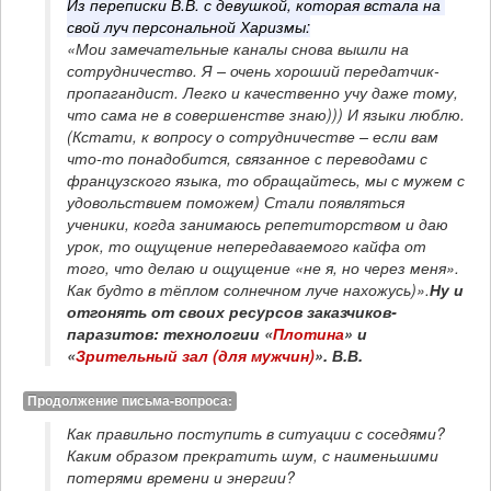
Из переписки В.В. с девушкой, которая встала на 
свой луч персональной Харизмы:
«Мои замечательные каналы снова вышли на 
сотрудничество. Я – очень хороший передатчик-
пропагандист. Легко и качественно учу даже тому, 
что сама не в совершенстве знаю))) И языки люблю. 
(Кстати, к вопросу о сотрудничестве – если вам 
что-то понадобится, связанное с переводами с 
французского языка, то обращайтесь, мы с мужем с 
удовольствием поможем) Стали появляться 
ученики, когда занимаюсь репетиторством и даю 
урок, то ощущение непередаваемого кайфа от 
того, что делаю и ощущение «не я, но через меня». 
Как будто в тёплом солнечном луче нахожусь)».
Ну и 
отгонять от своих ресурсов заказчиков-
паразитов: технологии «
Плотина
» и 
«
Зрительный зал (для мужчин)
». В.В.
Продолжение письма-вопроса:
Как правильно поступить в ситуации с соседями?

Каким образом прекратить шум, с наименьшими 
потерями времени и энергии?
