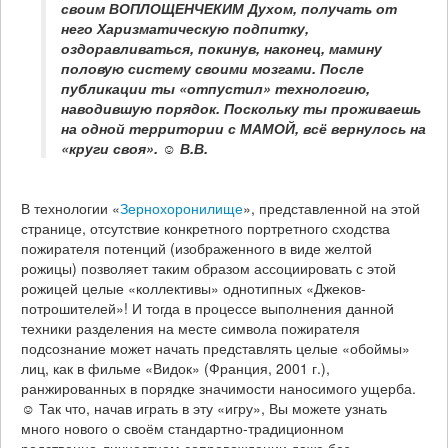
своим ВОПЛОЩЕНЧЕКИМ Духом, получать от 
него Харизматическую подпитку, 
оздоравливаться, покинув, наконец, мамину 
половую систему своими мозгами. После 
публикации ты «отпустил» технологию, 
наводившую порядок. Поскольку ты проживаешь 
на одной территории с МАМОЙ, всё вернулось на 
«круги своя». ☺ В.В.
В технологии «
Зернохоронилище
», представленной на этой
странице, отсутствие конкретного портретного сходства
пожирателя потенций (изображенного в виде желтой
рожицы) позволяет таким образом ассоциировать с этой
рожицей целые «коллективы» однотипных «Джеков-
потрошителей»! И тогда в процессе выполнения данной
техники разделения на месте символа пожирателя
подсознание может начать представлять целые «обоймы»
лиц, как в фильме «Видок» (Франция, 2001 г.),
ранжированных в порядке значимости наносимого ущерба.
☺ Так что, начав играть в эту «игру», Вы можете узнать
много нового о своём стандартно-традиционном