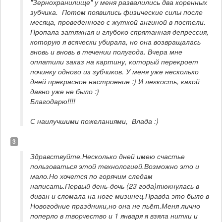
"Зернохранилище" у меня развалились два коренных 
зубчика.  Потом появились физические силы после 
месяца, проведенного с жуткой ангиной в постели. 
Пропала затяжная и глубоко спрятанная депрессия, 
которую я всячески убирала, но она возвращалась 
вновь и вновь в течении полугода. Вчера мне 
оплатили заказ на картину, который перекроет 
починку одного из зубчиков. У меня уже несколько 
дней прекрасное настроение :) И легкость, какой 
давно уже не было :) 

Благодарю!!!!
С наилучшими пожеланиями,  Влада :)
3
Здравствуйте.Несколько дней имею счастье 
пользоваться этой технологией.Возможно это и 
мало.Но хочется по горячим следам 
написать.Первый день-дочь (23 года)тюкнулась в 
диван и сломала на ноге мизинец.Правда это было в 
Новогодние праздники,но она не пьёт.Меня лично 
поперло в творчество и 1 января я взяла нитки и 