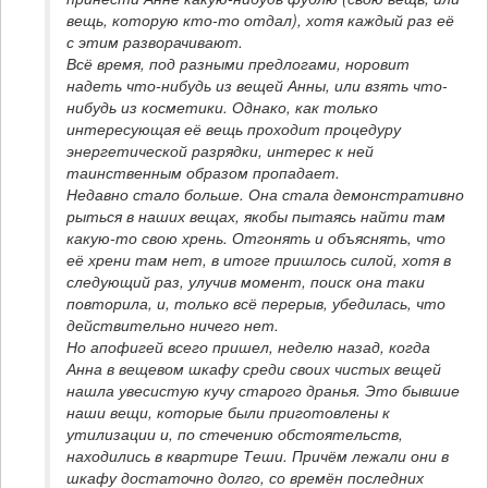
вещь, которую кто-то отдал), хотя каждый раз её 
с этим разворачивают.

Всё время, под разными предлогами, норовит 
надеть что-нибудь из вещей Анны, или взять что-
нибудь из косметики. Однако, как только 
интересующая её вещь проходит процедуру 
энергетической разрядки, интерес к ней 
таинственным образом пропадает.

Недавно стало больше. Она стала демонстративно 
рыться в наших вещах, якобы пытаясь найти там 
какую-то свою хрень. Отгонять и объяснять, что 
её хрени там нет, в итоге пришлось силой, хотя в 
следующий раз, улучив момент, поиск она таки 
повторила, и, только всё перерыв, убедилась, что 
действительно ничего нет.

Но апофигей всего пришел, неделю назад, когда 
Анна в вещевом шкафу среди своих чистых вещей 
нашла увесистую кучу старого дранья. Это бывшие 
наши вещи, которые были приготовлены к 
утилизации и, по стечению обстоятельств, 
находились в квартире Теши. Причём лежали они в 
шкафу достаточно долго, со времён последних 