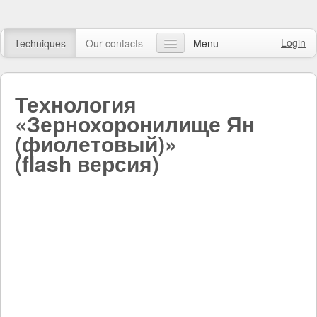
Login
Techniques
Our contacts
Menu
Our articles
Технология
FAQ
«Зернохоронилище Ян
Online course
(фиолетовый)»
(flash версия)
Watch video
Online shop
Search