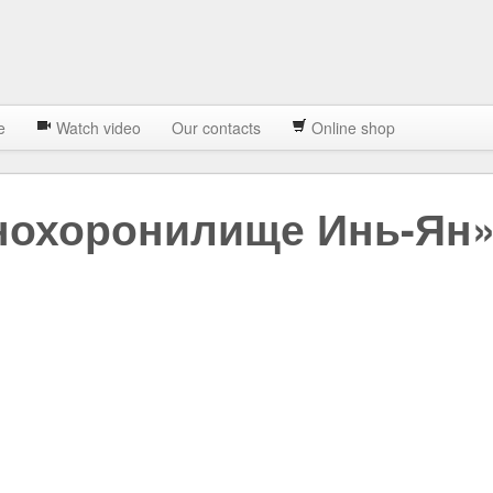
e
Watch video
Our contacts
Online shop
нохоронилище Инь-Ян» 