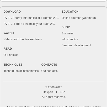
DOWNLOAD
EDUCATION
DVD: «Energy Informatics of a Human 2.0»
Online courses (webinars)
DVD: «Hidden powers of your brain 2.0»
SHOP
WATCH
Business
Videos from the live seminars
Infosomatics
Personal development
READ
Our articles
TECHNIQUES
CONTACTS
Techniques of Infosomatics
Our contacts
©
2000-2026
Lifexpert L.L.C-FZ.
All rights reserved.
Legal Information
Terms and conditions
Refund policy
Privacy policy