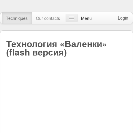
Login
Techniques
Our contacts
Menu
Our articles
Технология «Валенки»
FAQ
(flash версия)
Online course
Watch video
Online shop
Search