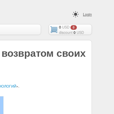
Login
0
USD
0
discount
0
USD
 возвратом своих
НОЛОГИЙ
».