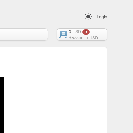
Login
0
USD
0
discount
0
USD