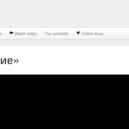
e
Watch video
Our contacts
Online shop
кие»