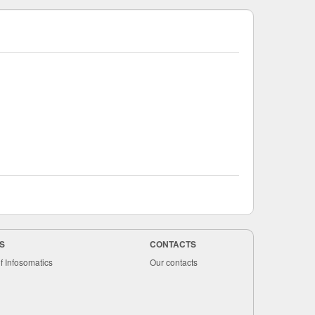
S
CONTACTS
f Infosomatics
Our contacts