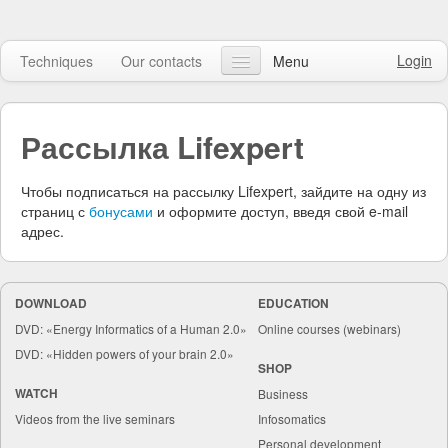
Login
Techniques
Our contacts
Menu
Our articles
Рассылка Lifexpert
FAQ
Online course
Чтобы подписаться на рассылку Lifexpert, зайдите на одну из
страниц с
бонусами
и оформите доступ, введя свой e-mail
Watch video
адрес.
Online shop
DOWNLOAD
EDUCATION
Search
DVD: «Energy Informatics of a Human 2.0»
Online courses (webinars)
DVD: «Hidden powers of your brain 2.0»
SHOP
WATCH
Business
Videos from the live seminars
Infosomatics
Personal development